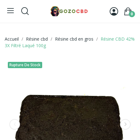
0
Accueil
Résine cbd
Résine cbd en gros
Résine CBD 42%
3X Filtré Laqué 100g
Rupture De Stock