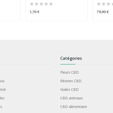
1,70 €
79,90 €
Catégories
Fleurs CBD
ous
Résines CBD
risé
Huiles CBD
les
CBD animaux
us
CBD alimentaire