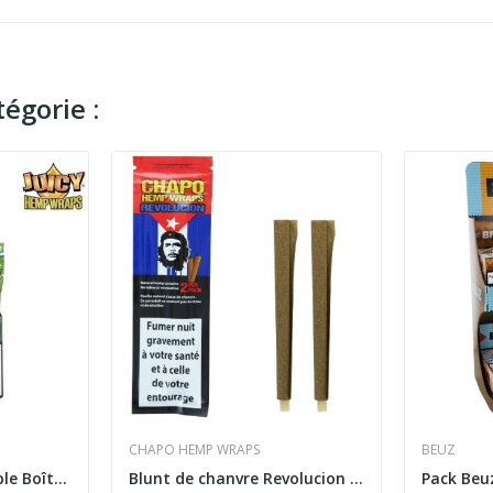
égorie :
CHAPO HEMP WRAPS
BEUZ
Blunt de chanvre Purple Boîte de 25 paquets |...
Blunt de chanvre Revolucion | CHAPO